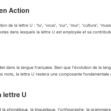
 en Action
n de la lettre U : 'tu', 'vous', 'sur', 'mur', 'culture', 'musiq
extes dans lesquels la lettre U est employée et sa contributi
tiel dans la langue française. Bien que l'évolution de la l
ns mots, la lettre U restera une composante fondamentale 
 lettre U
 la phonétique, la linguistique, l'orthographe, la grammaire