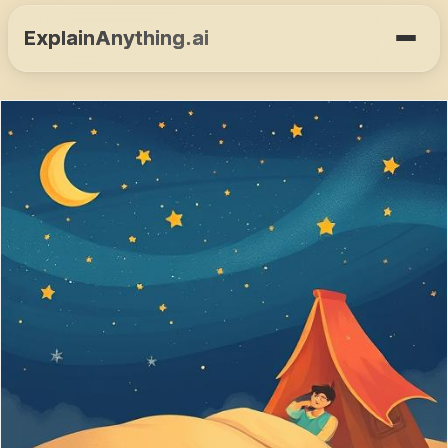
ExplainAnything.ai