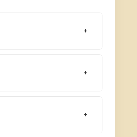
+
+
+