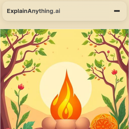
ExplainAnything.ai