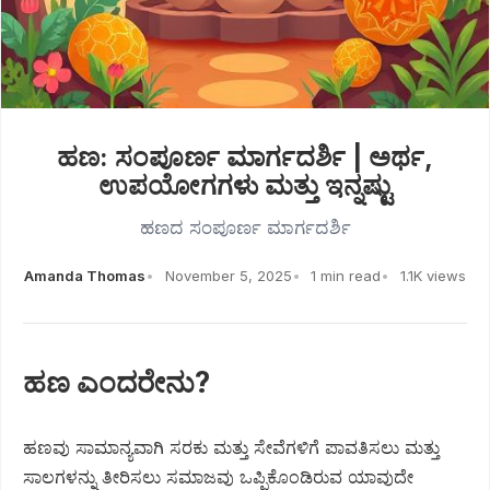
ಹಣ: ಸಂಪೂರ್ಣ ಮಾರ್ಗದರ್ಶಿ | ಅರ್ಥ,
ಉಪಯೋಗಗಳು ಮತ್ತು ಇನ್ನಷ್ಟು
ಹಣದ ಸಂಪೂರ್ಣ ಮಾರ್ಗದರ್ಶಿ
Amanda Thomas
November 5, 2025
1 min read
1.1K views
ಹಣ ಎಂದರೇನು?
ಹಣವು ಸಾಮಾನ್ಯವಾಗಿ ಸರಕು ಮತ್ತು ಸೇವೆಗಳಿಗೆ ಪಾವತಿಸಲು ಮತ್ತು
ಸಾಲಗಳನ್ನು ತೀರಿಸಲು ಸಮಾಜವು ಒಪ್ಪಿಕೊಂಡಿರುವ ಯಾವುದೇ