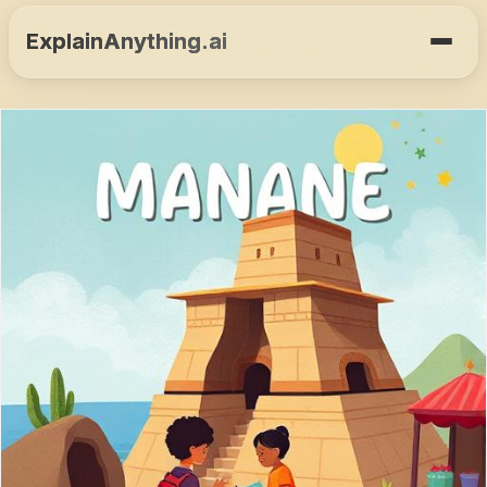
ExplainAnything.ai