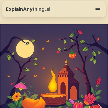
ExplainAnything.ai