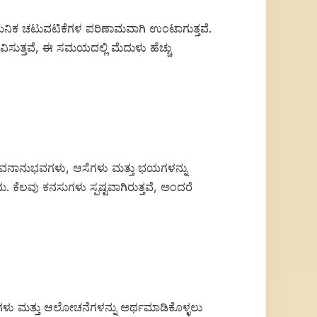
ಸಾಯನಿಕ ಚಟುವಟಿಕೆಗಳ ಪರಿಣಾಮವಾಗಿ ಉಂಟಾಗುತ್ತವೆ.
ಭವಿಸುತ್ತವೆ, ಈ ಸಮಯದಲ್ಲಿ ಮೆದುಳು ಹೆಚ್ಚು
ಅವರ ಜೀವನಾನುಭವಗಳು, ಆಸೆಗಳು ಮತ್ತು ಭಯಗಳನ್ನು
ು. ಕೆಲವು ಕನಸುಗಳು ಸ್ಪಷ್ಟವಾಗಿರುತ್ತವೆ, ಅಂದರೆ
ನೆಗಳು ಮತ್ತು ಆಲೋಚನೆಗಳನ್ನು ಅರ್ಥಮಾಡಿಕೊಳ್ಳಲು