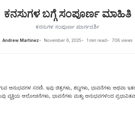
ಕನಸುಗಳ ಬಗ್ಗೆ ಸಂಪೂರ್ಣ ಮಾಹಿತಿ
ಕನಸುಗಳ ಸಂಪೂರ್ಣ ಮಾರ್ಗದರ್ಶಿ
Andrew Martinez
November 6, 2025
1 min read
706 views
ಟಾಗುವ ಅನುಭವಗಳ ಸರಣಿ. ಇವು ಚಿತ್ರಗಳು, ಶಬ್ದಗಳು, ಭಾವನೆಗಳು ಅಥವಾ 
ಿಷಯವು ವ್ಯಕ್ತಿಯ ಆಲೋಚನೆಗಳು, ಭಾವನೆಗಳು ಮತ್ತು ಅನುಭವಗಳಿಂದ ಪ್ರಭಾವಿತ