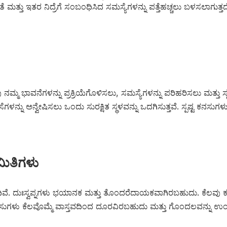
ೆ ಮತ್ತು ಇತರ ನಿದ್ರೆಗೆ ಸಂಬಂಧಿಸಿದ ಸಮಸ್ಯೆಗಳನ್ನು ಪತ್ತೆಹಚ್ಚಲು ಬಳಸಲಾಗುತ್ತದೆ.
ಮ ಭಾವನೆಗಳನ್ನು ಪ್ರಕ್ರಿಯೆಗೊಳಿಸಲು, ಸಮಸ್ಯೆಗಳನ್ನು ಪರಿಹರಿಸಲು ಮತ್ತು 
ನು ಅನ್ವೇಷಿಸಲು ಒಂದು ಸುರಕ್ಷಿತ ಸ್ಥಳವನ್ನು ಒದಗಿಸುತ್ತವೆ. ಸ್ಪಷ್ಟ ಕನಸುಗಳು ವ
ಿತಿಗಳು
ದಿವೆ. ದುಃಸ್ವಪ್ನಗಳು ಭಯಾನಕ ಮತ್ತು ತೊಂದರೆದಾಯಕವಾಗಿರಬಹುದು. ಕೆಲವು 
. ಕನಸುಗಳು ಕೆಲವೊಮ್ಮೆ ವಾಸ್ತವದಿಂದ ದೂರವಿರಬಹುದು ಮತ್ತು ಗೊಂದಲವನ್ನು