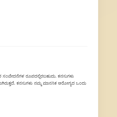
ಇತರ ಸಂವೇದನೆಗಳ ರೂಪದಲ್ಲಿರಬಹುದು. ಕನಸುಗಳು
ವಾಗಿರುತ್ತದೆ. ಕನಸುಗಳು ನಮ್ಮ ಮಾನಸಿಕ ಆರೋಗ್ಯದ ಒಂದು