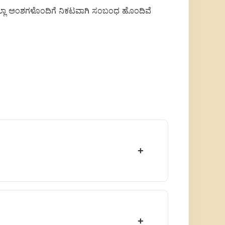
 ಈ ಎಲ್ಲಾ ಅಂಶಗಳೊಂದಿಗೆ ನಿಕಟವಾಗಿ ಸಂಬಂಧ ಹೊಂದಿವೆ
+
+