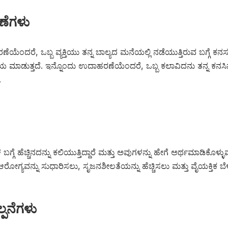
ಣೆಗಳು
 ಒಬ್ಬ ವ್ಯಕ್ತಿಯು ತನ್ನ ಬಾಲ್ಯದ ಮನೆಯಲ್ಲಿ ನಡೆಯುತ್ತಿರುವ ಬಗ್ಗೆ ಕನಸು ಕಾ
 ಮಾಡುತ್ತದೆ. ಇನ್ನೊಂದು ಉದಾಹರಣೆಯೆಂದರೆ, ಒಬ್ಬ ಕಲಾವಿದನು ತನ್ನ ಕನಸಿನಲ್ಲಿ
.
ಗೆ ಹೆಚ್ಚಿನದನ್ನು ಕಲಿಯುತ್ತಿದ್ದಾರೆ ಮತ್ತು ಅವುಗಳನ್ನು ಹೇಗೆ ಅರ್ಥಮಾಡಿಕೊಳ್ಳ
ಸಿಕ ಆರೋಗ್ಯವನ್ನು ಸುಧಾರಿಸಲು, ಸೃಜನಶೀಲತೆಯನ್ನು ಹೆಚ್ಚಿಸಲು ಮತ್ತು ವೈಯಕ್ತಿ
್ಪನೆಗಳು